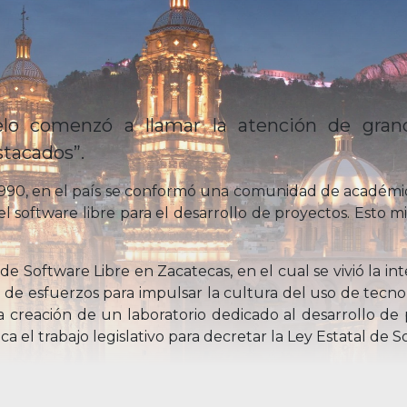
lo comenzó a llamar la atención de grand
stacados”.
1990, en el país se conformó una comunidad de académi
l software libre para el desarrollo de proyectos. Esto m
l de Software Libre en Zacatecas, en el cual se vivió la
ión de esfuerzos para impulsar la cultura del uso de tecn
la creación de un laboratorio dedicado al desarrollo de
 el trabajo legislativo para decretar la Ley Estatal de S