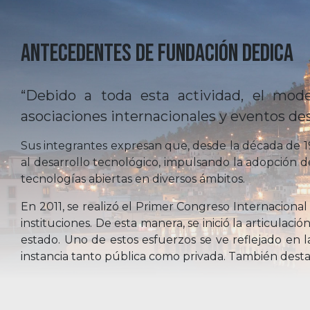
Antecedentes de Fundación DEDICA
“Debido a toda esta actividad, el mode
asociaciones internacionales y eventos de
Sus integrantes expresan que, desde la década de 
al desarrollo tecnológico, impulsando la adopción de
tecnologías abiertas en diversos ámbitos.
En 2011, se realizó el Primer Congreso Internaciona
instituciones. De esta manera, se inició la articulac
estado. Uno de estos esfuerzos se ve reflejado en 
instancia tanto pública como privada. También destaca